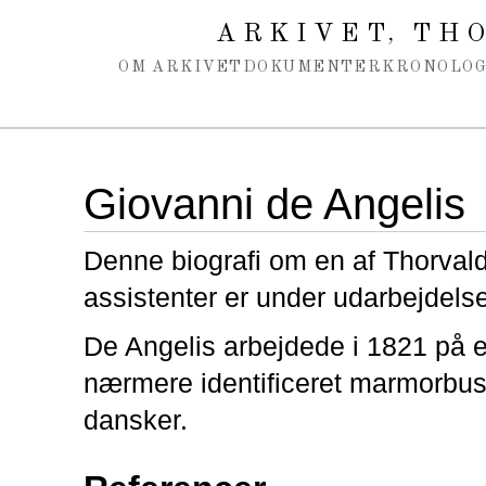
Spring navigation over
ARKIVET
THO
,
OM ARKIVET
DOKUMENTER
KRONOLOG
Giovanni de Angelis
Denne biografi om en af Thorval
assistenter er under udarbejdelse
De Angelis arbejdede i 1821 på en
nærmere identificeret marmorbus
dansker.