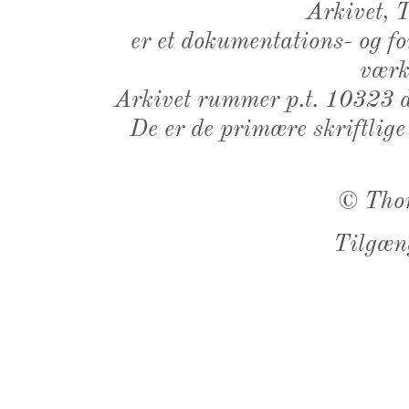
Arkivet,
er et dokumentations- og f
værk,
Arkivet rummer p.t. 10323 d
De er de primære skriftlige
©
Tho
Tilgæn