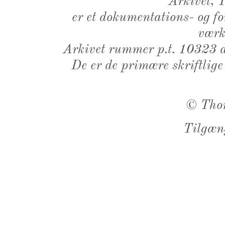
Arkivet,
er et dokumentations- og f
værk,
Arkivet rummer p.t. 10323 d
De er de primære skriftlige
©
Tho
Tilgæn