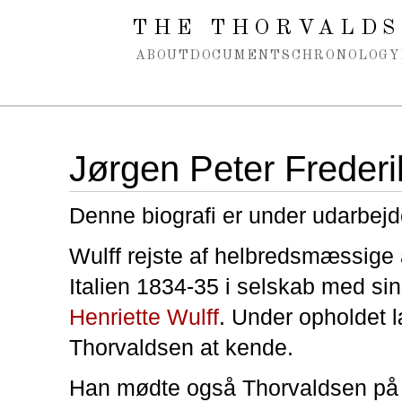
Spring navigation over
THE THORVALDS
ABOUT
DOCUMENTS
CHRONOLOGY
Jørgen Peter Frederi
Denne biografi er under udarbejd
Wulff rejste af helbredsmæssige å
Italien 1834-35 i selskab med sin
Henriette Wulff
. Under opholdet 
Thorvaldsen at kende.
Han mødte også Thorvaldsen på 