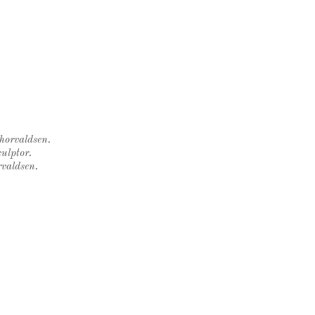
Thorvaldsen.
ulptor.
rvaldsen.