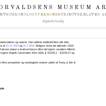
ORVALDSENS MUSEUM A
NTS
CHRONOLOGY
PERSONS
SUBJECTS
RELATED A
Alphabetically
berstikker og raderer. Han udførte imidlertid flere stik efter
rne af
15.10.1816
og
15.7.1816
. Muligvis skete det allerede i 1816
i alcune statue e di alcuni basso-rilievi del signor cavaliere Alberto
l signor Angelo Carnevalini
, Rom 1826, jf. E2243,1 – E2243,27 og
lere prospekter og mytologiske motiver udført af Testa, jf. link til
eum