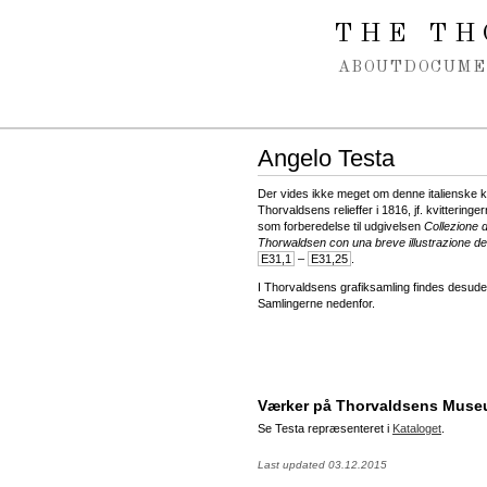
Spring navigation over
THE TH
ABOUT
DOCUME
Angelo Testa
Der vides ikke meget om denne italienske kob
Thorvaldsens relieffer i 1816, jf. kvitteringe
som forberedelse til udgivelsen
Collezione d
Thorwaldsen con una breve illustrazione de
E31,1
–
E31,25
.
I Thorvaldsens grafiksamling findes desuden f
Samlingerne nedenfor.
Værker på Thorvaldsens Mus
Se Testa repræsenteret i
Kataloget
.
Last updated 03.12.2015