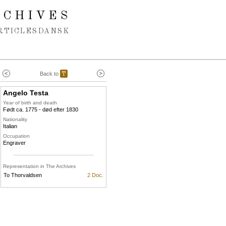
RCHIVES
RTICLES
DANSK
Back to
T
Angelo Testa
Year of birth and death
Født ca. 1775 - død efter 1830
Nationality
Italian
Occupation
Engraver
Representation in The Archives
To Thorvaldsen
2 Doc.