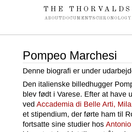
Spring navigation over
THE THORVALDS
ABOUT
DOCUMENTS
CHRONOLOGY
Pompeo Marchesi
Denne biografi er under udarbejd
Den italienske billedhugger Po
blev født i Varese. Efter at have
ved
Accademia di Belle Arti, Mil
et stipendium, der førte ham til 
fortsatte sine studier hos
Antoni