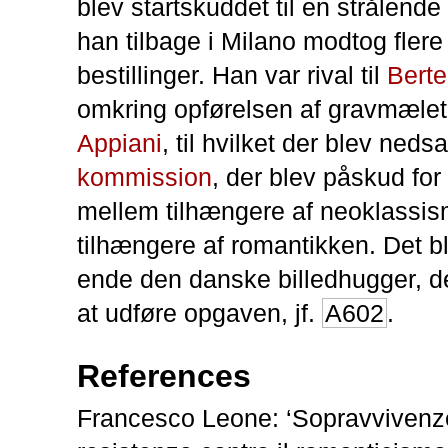
blev startskuddet til en strålende 
han tilbage i Milano modtog flere 
bestillinger. Han var rival til
Berte
omkring opførelsen af gravmælet 
Appiani
, til hvilket der blev neds
kommission
, der blev påskud for
mellem tilhængere af neoklassi
tilhængere af romantikken. Det bl
ende den danske billedhugger, d
at udføre opgaven, jf.
A602
.
References
Francesco Leone: ‘Sopravvivenze