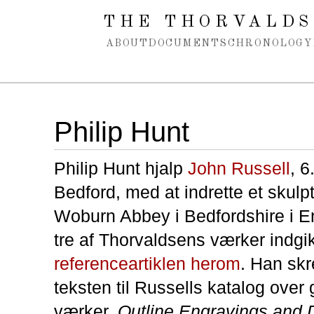
Spring navigation over
THE THORVALDS
ABOUT
DOCUMENTS
CHRONOLOGY
Philip Hunt
Philip Hunt hjalp
John Russell
, 6
Bedford, med at indrette et skulpt
Woburn Abbey i Bedfordshire i E
tre af Thorvaldsens værker indgik,
referenceartiklen herom
. Han sk
teksten til Russells katalog over g
værker,
Outline Engravings and D