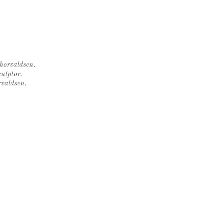
Thorvaldsen.
ulptor.
rvaldsen.