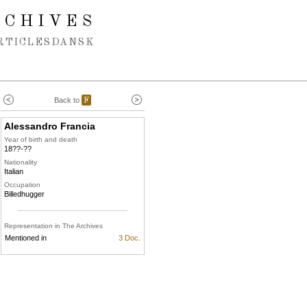
RCHIVES
RTICLES
DANSK
Back to
F
Alessandro Francia
Year of birth and death
18??-??
Nationality
Italian
Occupation
Billedhugger
Representation in The Archives
Mentioned in
3 Doc.