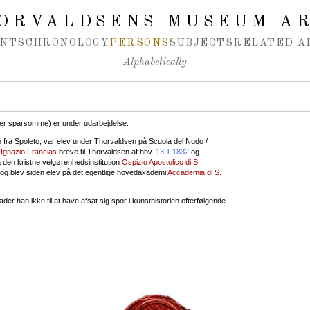
ORVALDSENS MUSEUM A
NTS
CHRONOLOGY
PERSONS
SUBJECTS
RELATED A
Alphabetically
r er sparsomme) er under udarbejdelse.
 fra Spoleto, var elev under Thorvaldsen på Scuola del Nudo /
n
Ignazio Francias
breve til Thorvaldsen af hhv.
13.1.1832
og
å den kristne velgørenhedsinstitution
Ospizio Apostolico di S.
 og blev siden elev på det egentlige hovedakademi
Accademia di S.
der han ikke til at have afsat sig spor i kunsthistorien efterfølgende.