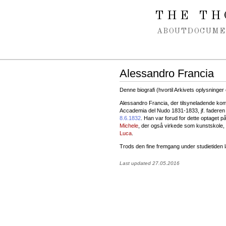
Spring navigation over
THE TH
ABOUT
DOCUME
Alessandro Francia
Denne biografi (hvortil Arkivets oplysninge
Alessandro Francia, der tilsyneladende kom
Accademia del Nudo 1831-1833, jf. fadere
8.6.1832
. Han var forud for dette optaget p
Michele
, der også virkede som kunstskole,
Luca
.
Trods den fine fremgang under studietiden la
Last updated 27.05.2016