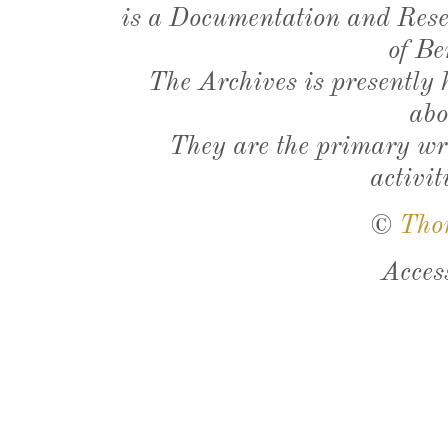
is a Documentation and Resea
of Be
The Archives is presently
abo
They are the primary wri
activit
©
Tho
Acces