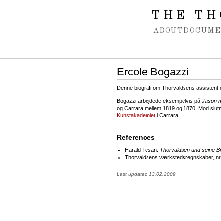
Spring navigation over
THE TH
ABOUT
DOCUME
Ercole Bogazzi
Denne biografi om Thorvaldsens assistent 
Bogazzi arbejdede eksempelvis på
Jason m
og Carrara mellem 1819 og 1870. Mod slutn
Kunstakademiet
i Carrara.
References
Harald Tesan:
Thorvaldsen und seine B
Thorvaldsens værkstedsregnskaber, nr.
Last updated 13.02.2009