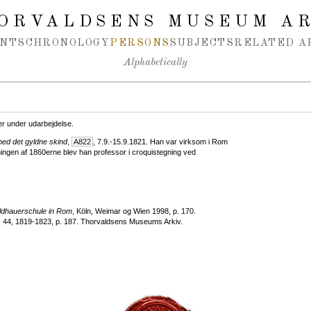
ORVALDSENS MUSEUM A
NTS
CHRONOLOGY
PERSONS
SUBJECTS
RELATED A
Alphabetically
er under udarbejdelse.
ed det gyldne skind
,
A822
, 7.9.-15.9.1821. Han var virksom i Rom
ingen af 1860erne blev han professor i croquistegning ved
ildhauerschule in Rom
, Köln, Weimar og Wien 1998, p. 170.
 44, 1819-1823, p. 187. Thorvaldsens Museums Arkiv.