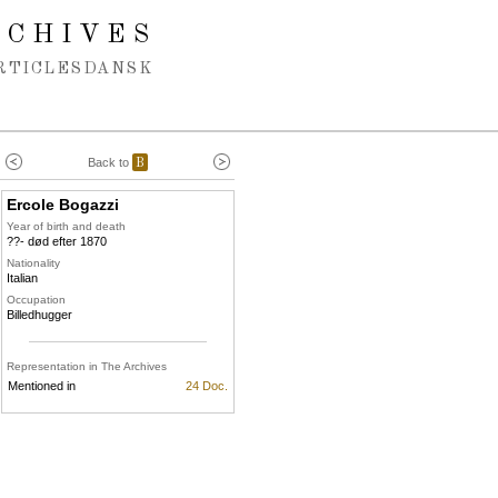
RCHIVES
RTICLES
DANSK
Back to
B
Ercole Bogazzi
Year of birth and death
??- død efter 1870
Nationality
Italian
Occupation
Billedhugger
Representation in The Archives
Mentioned in
24 Doc.