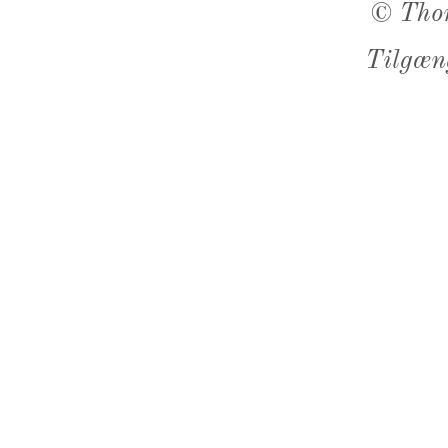
©
Tho
Tilgæn