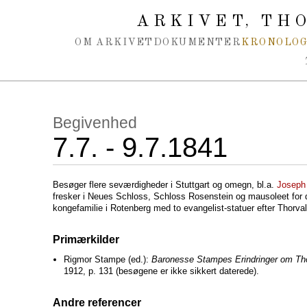
Spring navigation over
ARKIVET
THO
,
OM ARKIVET
DOKUMENTER
KRONOLOG
Begivenhed
7.7. - 9.7.1841
Besøger flere seværdigheder i Stuttgart og omegn, bl.a.
Joseph
fresker i Neues Schloss, Schloss Rosenstein og mausoleet for
kongefamilie i Rotenberg med to evangelist-statuer efter Thorv
Primærkilder
Rigmor Stampe (ed.):
Baronesse Stampes Erindringer om Th
1912, p. 131 (besøgene er ikke sikkert daterede).
Andre referencer