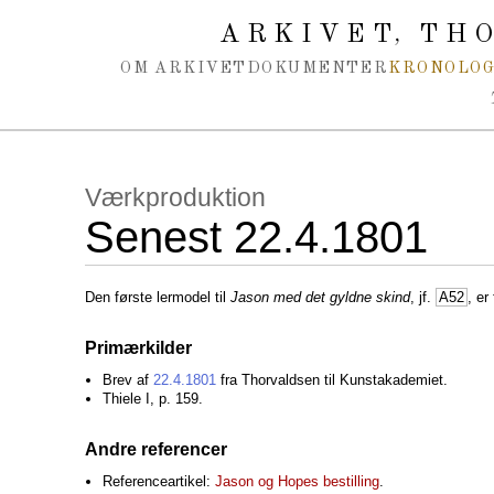
Spring navigation over
ARKIVET
THO
,
OM ARKIVET
DOKUMENTER
KRONOLOG
Værkproduktion
Senest 22.4.1801
Den første lermodel til
Jason med det gyldne skind
, jf.
A52
, er
Primærkilder
Brev af
22.4.1801
fra Thorvaldsen til Kunstakademiet.
Thiele I, p. 159.
Andre referencer
Referenceartikel:
Jason og Hopes bestilling
.