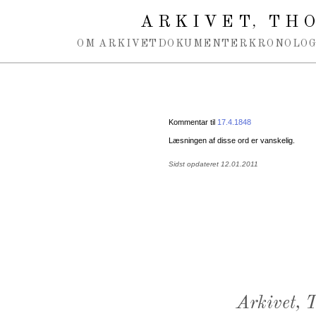
Spring navigation over
ARKIVET
THO
,
OM ARKIVET
DOKUMENTER
KRONOLOG
Kommentar til
17.4.1848
Læsningen af disse ord er vanskelig.
Sidst opdateret 12.01.2011
Arkivet,