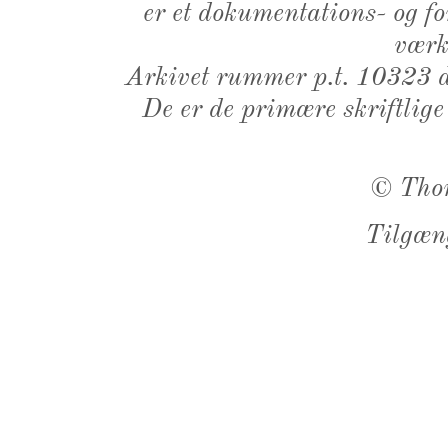
er et dokumentations- og f
værk,
Arkivet rummer p.t. 10323 d
De er de primære skriftlige
©
Tho
Tilgæn