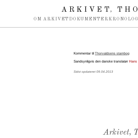
Spring navigation over
ARKIVET
THO
,
OM ARKIVET
DOKUMENTER
KRONOLOG
Kommentar til
Thorvaldsens stambog
Sandsynligvis den danske translatør
Hans 
Sidst opdateret 09.04.2013
Arkivet,