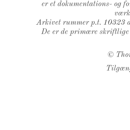
er et dokumentations- og f
værk,
Arkivet rummer p.t. 10323 d
De er de primære skriftlige
©
Tho
Tilgæn