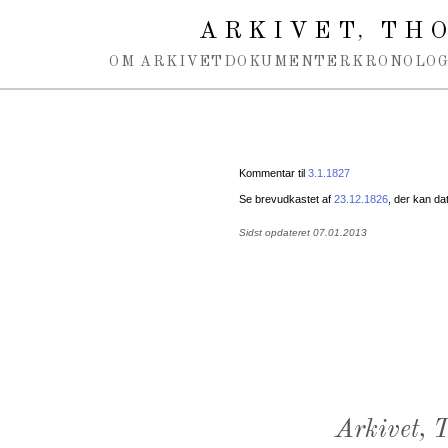
Spring navigation over
ARKIVET
THO
,
OM ARKIVET
DOKUMENTER
KRONOLOG
Kommentar til
3.1.1827
Se brevudkastet af
23.12.1826
, der kan da
Sidst opdateret 07.01.2013
Arkivet,