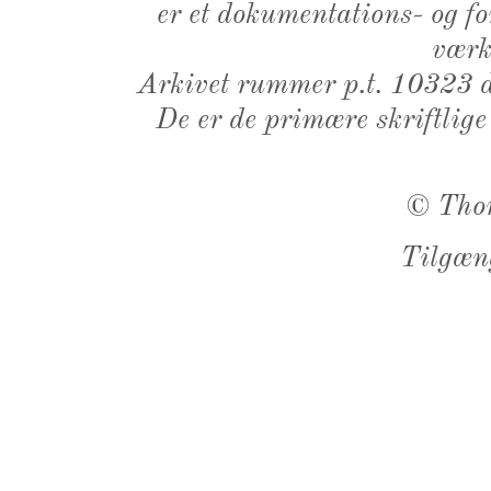
er et dokumentations- og f
værk,
Arkivet rummer p.t. 10323 d
De er de primære skriftlige
©
Tho
Tilgæn