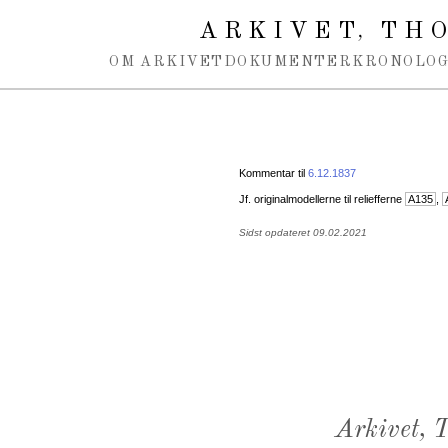
Spring navigation over
ARKIVET
THO
,
OM ARKIVET
DOKUMENTER
KRONOLOG
Kommentar til
6.12.1837
Jf. originalmodellerne til reliefferne
A135
,
Sidst opdateret 09.02.2021
Arkivet,