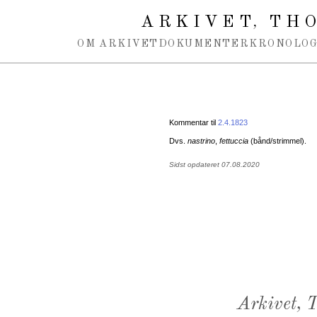
Spring navigation over
ARKIVET
THO
,
OM ARKIVET
DOKUMENTER
KRONOLOG
Kommentar til
2.4.1823
Dvs.
nastrino
,
fettuccia
(bånd/strimmel).
Sidst opdateret 07.08.2020
Arkivet,