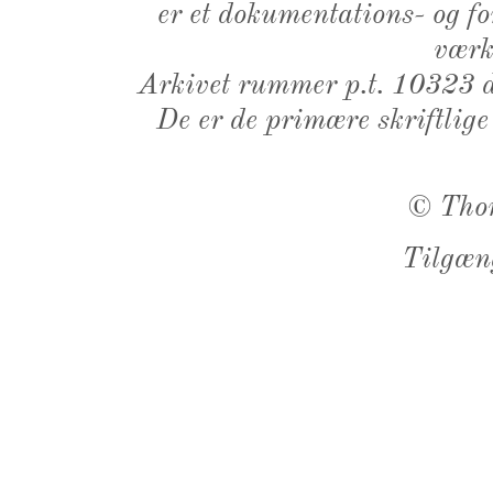
er et dokumentations- og f
værk,
Arkivet rummer p.t. 10323 d
De er de primære skriftlige
©
Tho
Tilgæn