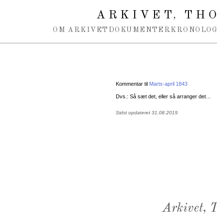
Spring navigation over
ARKIVET
THO
,
OM ARKIVET
DOKUMENTER
KRONOLOG
Kommentar til
Marts-april 1843
Dvs.: Så sæt det, eller så arranger det…
Sidst opdateret 31.08.2019
Arkivet,