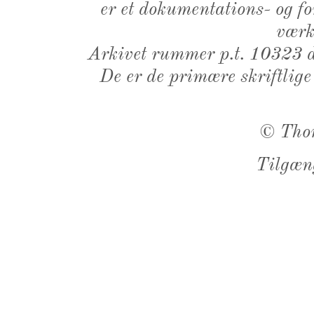
er et dokumentations- og f
værk,
Arkivet rummer p.t. 10323 d
De er de primære skriftlige
©
Tho
Tilgæn