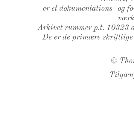
er et dokumentations- og f
værk,
Arkivet rummer p.t. 10323 d
De er de primære skriftlige
©
Tho
Tilgæn