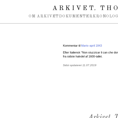
Spring navigation over
ARKIVET
THO
,
OM ARKIVET
DOKUMENTER
KRONOLOG
Kommentar til
Marts-april 1843
Efter Italiensk “Non stuzzicar il can che 
fra sidste halvdel af 1600-tallet.
Sidst opdateret 11.07.2019
Arkivet,