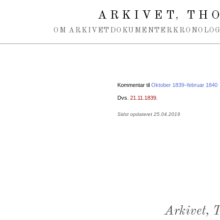
Spring navigation over
ARKIVET
THO
,
OM ARKIVET
DOKUMENTER
KRONOLOG
Kommentar til
Oktober 1839–februar 1840
Dvs.
21.11.1839
.
Sidst opdateret 25.04.2019
Arkivet,