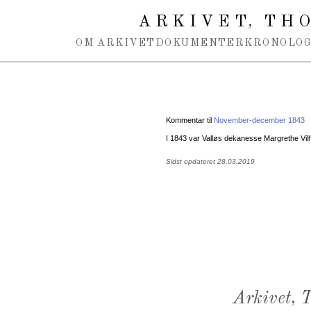
Spring navigation over
ARKIVET
THO
,
OM ARKIVET
DOKUMENTER
KRONOLOG
Kommentar til
November-december 1843
I 1843 var Valløs dekanesse Margrethe Vi
Sidst opdateret 28.03.2019
Arkivet,