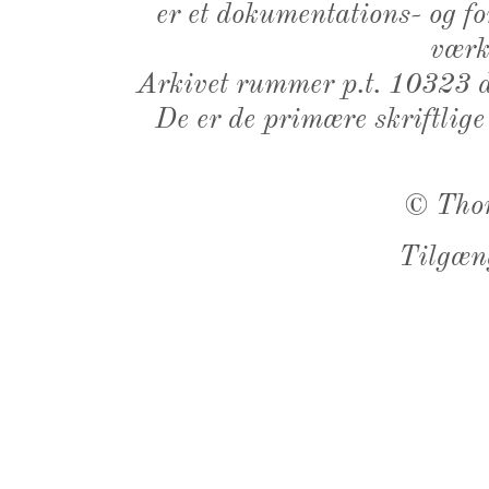
er et dokumentations- og f
værk,
Arkivet rummer p.t. 10323 d
De er de primære skriftlige
©
Tho
Tilgæn