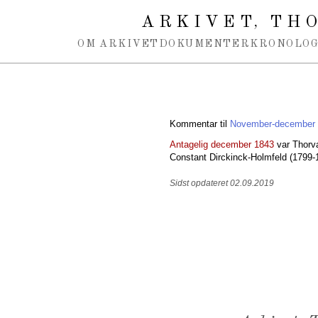
Spring navigation over
ARKIVET
THO
,
OM ARKIVET
DOKUMENTER
KRONOLOG
Kommentar til
November-december
Antagelig december 1843
var Thorva
Constant Dirckinck-Holmfeld (1799-
Sidst opdateret 02.09.2019