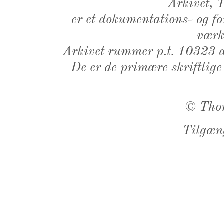
Arkivet,
er et dokumentations- og f
værk,
Arkivet rummer p.t. 10323 d
De er de primære skriftlige
©
Tho
Tilgæn