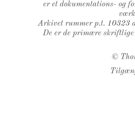
er et dokumentations- og f
værk,
Arkivet rummer p.t. 10323 d
De er de primære skriftlige
©
Tho
Tilgæn