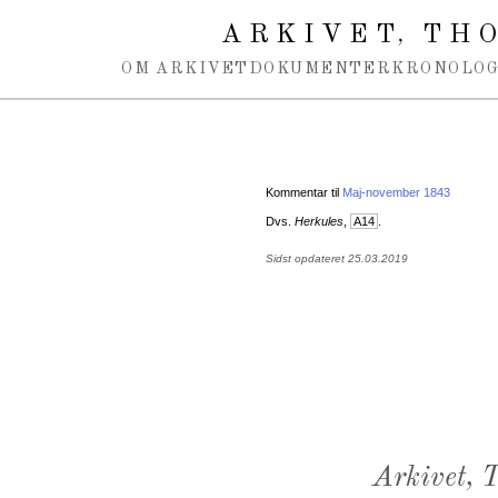
Spring navigation over
ARKIVET
THO
,
OM ARKIVET
DOKUMENTER
KRONOLOG
Kommentar til
Maj-november 1843
Dvs.
Herkules
,
A14
.
Sidst opdateret 25.03.2019
Arkivet,