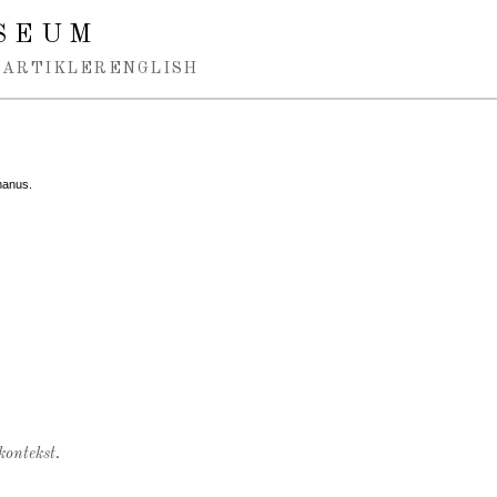
SEUM
ARTIKLER
ENGLISH
manus.
kontekst.
.