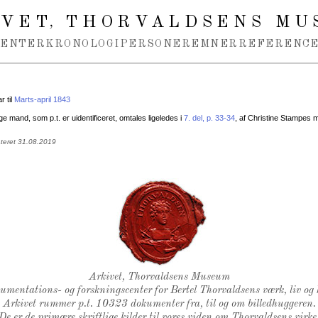
IVET
THORVALDSENS MU
,
MENTER
KRONOLOGI
PERSONER
EMNER
REFERENCE
 til
Marts-april 1843
 mand, som p.t. er uidentificeret, omtales ligeledes i
7. del, p. 33-34
, af Christine Stampes 
ateret 31.08.2019
Thorvaldsens Segl
Arkivet, Thorvaldsens Museum
kumentations- og forskningscenter for Bertel Thorvaldsens værk, liv og 
Arkivet rummer p.t. 10323 dokumenter fra, til og om billedhuggeren.
De er de primære skriftlige kilder til vores viden om Thorvaldsens virke