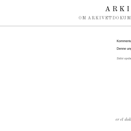
Spring navigation over
ARK
OM ARKIVET
DOKU
Kommentar
Denne unge
Sidst opd
er et do