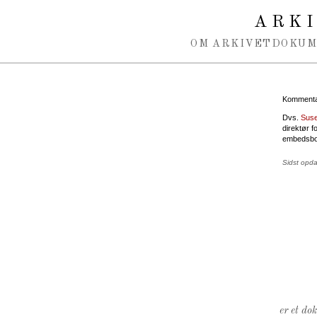
Spring navigation over
ARK
OM ARKIVET
DOKU
Kommentar
Dvs.
Suse
direktør 
embedsbol
Sidst opd
er et do