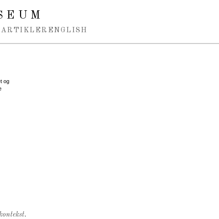
SEUM
ARTIKLER
ENGLISH
t og
e
kontekst.