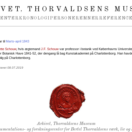
IVET
THORVALDSENS MU
,
MENTER
KRONOLOGI
PERSONER
EMNER
REFERENCE
 til
Marts-april 1843
tte Schouw
, hvis ægtemand
J.F. Schouw
var professor i botanik ved Københavns Universite
for Botanisk Have 1841-52, der dengang lå bag Kunstakademiet på Charlottenborg. Han havd
ig på Charlottenborg.
ateret 08.07.2019
Thorvaldsens Segl
Arkivet, Thorvaldsens Museum
kumentations- og forskningscenter for Bertel Thorvaldsens værk, liv og 