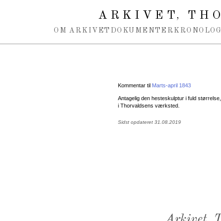
Spring navigation over
ARKIVET
THO
,
OM ARKIVET
DOKUMENTER
KRONOLOG
Kommentar til
Marts-april 1843
Antagelig den hesteskulptur i fuld størrelse
i Thorvaldsens værksted.
Sidst opdateret 31.08.2019
Arkivet,