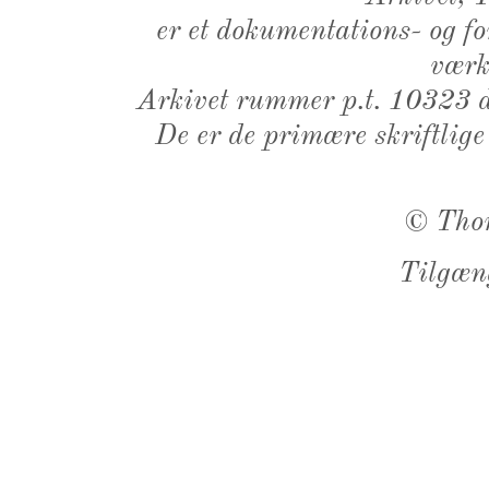
er et dokumentations- og f
værk,
Arkivet rummer p.t. 10323 d
De er de primære skriftlige
©
Tho
Tilgæn