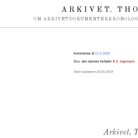
Spring navigation over
ARKIVET
THO
,
OM ARKIVET
DOKUMENTER
KRONOLOG
Kommentar til
21.6.1839
Dvs. den danske forfatter
B.S. Ingemann
.
Sidst opdateret 18.03.2019
Arkivet,