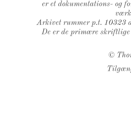
er et dokumentations- og f
værk,
Arkivet rummer p.t. 10323 d
De er de primære skriftlige
©
Tho
Tilgæn