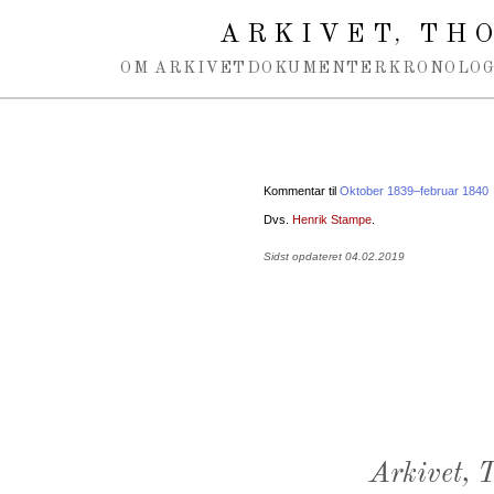
Spring navigation over
ARKIVET
THO
,
OM ARKIVET
DOKUMENTER
KRONOLOG
Kommentar til
Oktober 1839–februar 1840
Dvs.
Henrik Stampe
.
Sidst opdateret 04.02.2019
Arkivet,