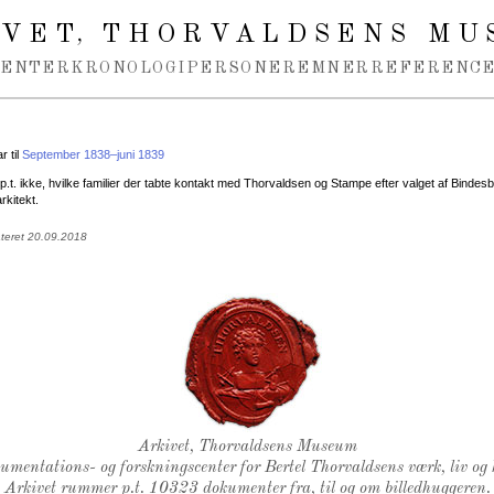
IVET
THORVALDSENS MU
,
MENTER
KRONOLOGI
PERSONER
EMNER
REFERENCE
 til
September 1838–juni 1839
p.t. ikke, hvilke familier der tabte kontakt med Thorvaldsen og Stampe efter valget af Bindesbøl
rkitekt.
ateret 20.09.2018
Thorvaldsens Segl
Arkivet, Thorvaldsens Museum
kumentations- og forskningscenter for Bertel Thorvaldsens værk, liv og 
Arkivet rummer p.t. 10323 dokumenter fra, til og om billedhuggeren.