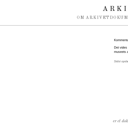
Spring navigation over
ARK
OM ARKIVET
DOKU
Kommentar
Det vides 
museets a
Sidst opd
er et do