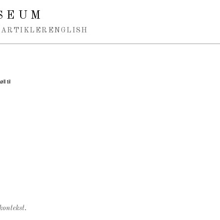
SEUM
ARTIKLER
ENGLISH
l til
kontekst.