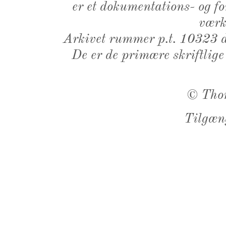
er et dokumentations- og f
værk,
Arkivet rummer p.t. 10323 d
De er de primære skriftlige
©
Tho
Tilgæn