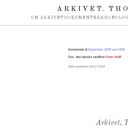
Spring navigation over
ARKIVET
THO
,
OM ARKIVET
DOKUMENTER
KRONOLOG
Kommentar til
September 1838–juni 1839
Dvs. den danske søofficer
Peter Wulff
.
Sidst opdateret 24.07.2018
Arkivet,