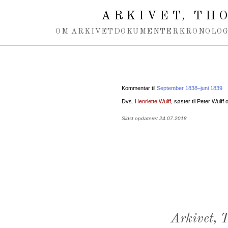
Spring navigation over
ARKIVET
THO
,
OM ARKIVET
DOKUMENTER
KRONOLOG
Kommentar til
September 1838–juni 1839
Dvs.
Henriette Wulff
, søster til Peter Wulff 
Sidst opdateret 24.07.2018
Arkivet,