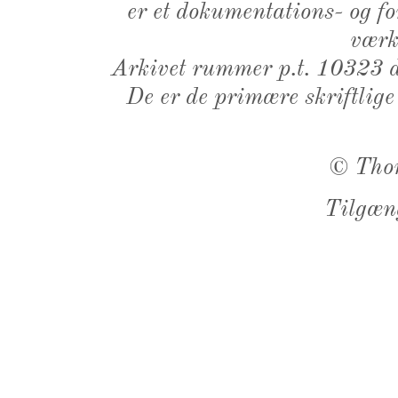
er et dokumentations- og f
værk,
Arkivet rummer p.t. 10323 d
De er de primære skriftlige
©
Tho
Tilgæn