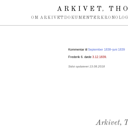
Spring navigation over
ARKIVET
THO
,
OM ARKIVET
DOKUMENTER
KRONOLOG
Kommentar til
September 1838–juni 1839
Frederik 6. døde
3.12.1839
.
Sidst opdateret 13.08.2018
Arkivet,