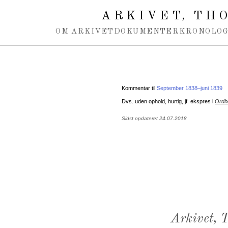
Spring navigation over
ARKIVET
THO
,
OM ARKIVET
DOKUMENTER
KRONOLOG
Kommentar til
September 1838–juni 1839
Dvs. uden ophold, hurtig, jf. ekspres i
Ordb
Sidst opdateret 24.07.2018
Arkivet,