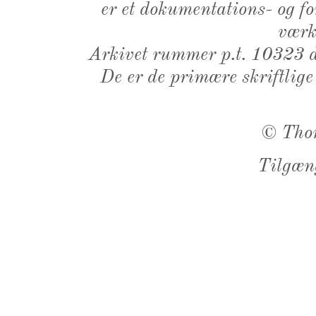
er et dokumentations- og f
værk,
Arkivet rummer p.t. 10323 d
De er de primære skriftlige
©
Tho
Tilgæn