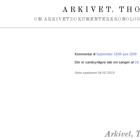
Spring navigation over
ARKIVET
THO
,
OM ARKIVET
DOKUMENTER
KRONOLOG
Kommentar til
September 1838–juni 1839
Der er sandsynligvis tale om sangen af
19.
Sidst opdateret 04.02.2019
Arkivet,