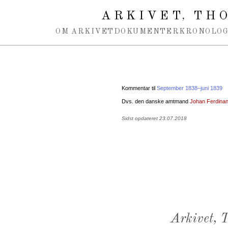
Spring navigation over
ARKIVET
THO
,
OM ARKIVET
DOKUMENTER
KRONOLOG
Kommentar til
September 1838–juni 1839
Dvs. den danske amtmand
Johan Ferdina
Sidst opdateret 23.07.2018
Arkivet,