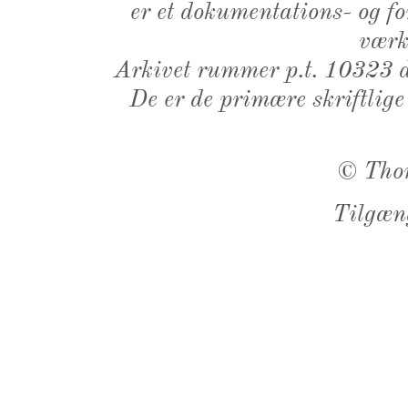
er et dokumentations- og f
værk,
Arkivet rummer p.t. 10323 d
De er de primære skriftlige
©
Tho
Tilgæn