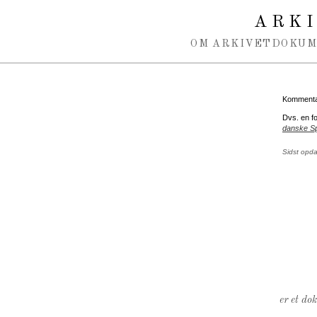
Spring navigation over
ARK
OM ARKIVET
DOKU
Kommentar
Dvs. en f
danske S
Sidst opd
er et do