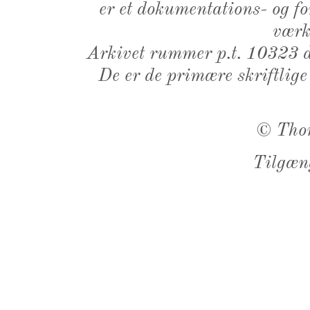
er et dokumentations- og f
værk,
Arkivet rummer p.t. 10323 d
De er de primære skriftlige
©
Tho
Tilgæn