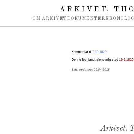
Spring navigation over
ARKIVET
THO
,
OM ARKIVET
DOKUMENTER
KRONOLOG
Kommentar til
7.10.1820
Denne fest fandt øjensynlig sted
19.9.1820
Sidst opdateret 05.04.2018
Arkivet,