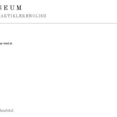
SEUM
ARTIKLER
ENGLISH
har med et
kontekst.