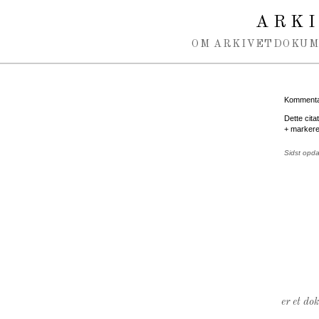
Spring navigation over
ARK
OM ARKIVET
DOKU
Kommentar
Dette cita
+ markeret
Sidst opd
er et do