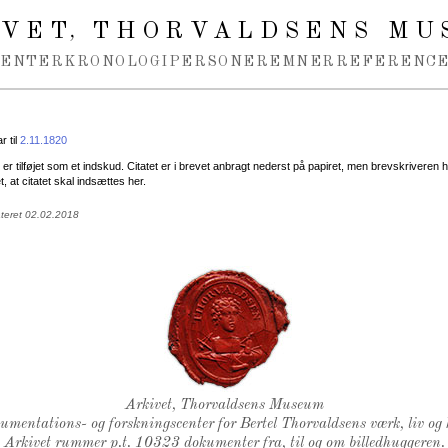
IVET
THORVALDSENS MU
,
MENTER
KRONOLOGI
PERSONER
EMNER
REFERENCE
 til
2.11.1820
t er tilføjet som et indskud. Citatet er i brevet anbragt nederst på papiret, men brevskriveren 
, at citatet skal indsættes her.
ateret 02.02.2018
Thorvaldsens Segl
Arkivet, Thorvaldsens Museum
kumentations- og forskningscenter for Bertel Thorvaldsens værk, liv og 
Arkivet rummer p.t. 10323 dokumenter fra, til og om billedhuggeren.