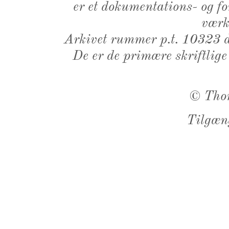
er et dokumentations- og f
værk,
Arkivet rummer p.t. 10323 d
De er de primære skriftlige
©
Tho
Tilgæn