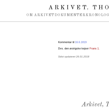
Spring navigation over
ARKIVET
THO
,
OM ARKIVET
DOKUMENTER
KRONOLOG
Kommentar til
16.6.1819
Dvs. den østrigske kejser
Frans 1.
Sidst opdateret 26.01.2018
Arkivet,