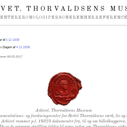
IVET
THORVALDSENS MU
,
MENTER
KRONOLOGI
PERSONER
EMNER
REFERENCE
 til
5.12.1838
n i
Dagen
af
4.12.1838
.
ateret 08.05.2017
Thorvaldsens Segl
Arkivet, Thorvaldsens Museum
kumentations- og forskningscenter for Bertel Thorvaldsens værk, liv og 
Arkivet rummer p.t. 10323 dokumenter fra, til og om billedhuggeren.
De er de primære skriftlige kilder til vores viden om Thorvaldsens virke