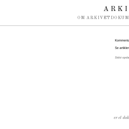
Spring navigation over
ARK
OM ARKIVET
DOKU
Kommentar
Se artikle
Sidst opd
er et do