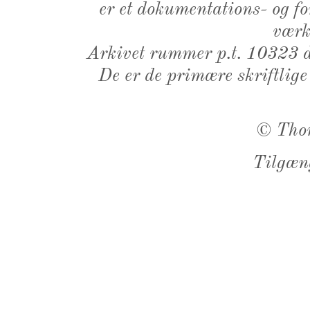
er et dokumentations- og f
værk,
Arkivet rummer p.t. 10323 d
De er de primære skriftlige
©
Tho
Tilgæn