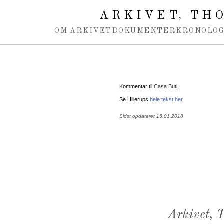
Spring navigation over
ARKIVET
THO
,
OM ARKIVET
DOKUMENTER
KRONOLOG
Kommentar til
Casa Buti
Se Hillerups
hele tekst her
.
Sidst opdateret 15.01.2018
Arkivet,