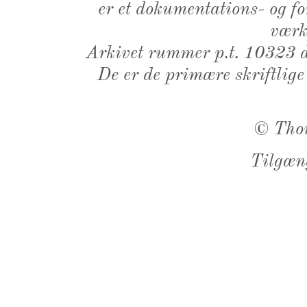
er et dokumentations- og f
værk,
Arkivet rummer p.t. 10323 d
De er de primære skriftlige
©
Tho
Tilgæn