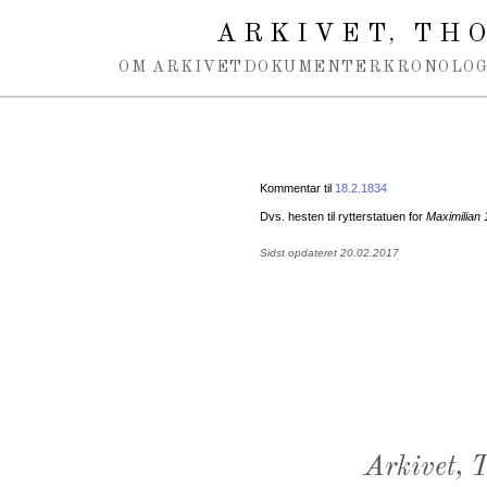
Spring navigation over
ARKIVET
THO
,
OM ARKIVET
DOKUMENTER
KRONOLOG
Kommentar til
18.2.1834
Dvs. hesten til rytterstatuen for
Maximilian 
Sidst opdateret 20.02.2017
Arkivet,