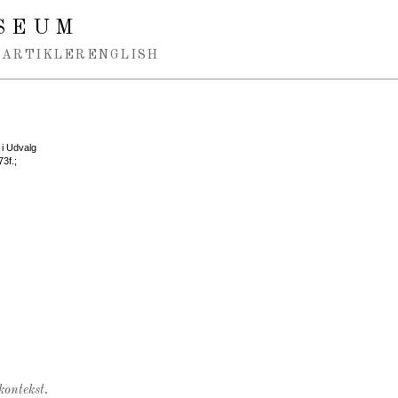
SEUM
ARTIKLER
ENGLISH
 i Udvalg
3f.;
kontekst.