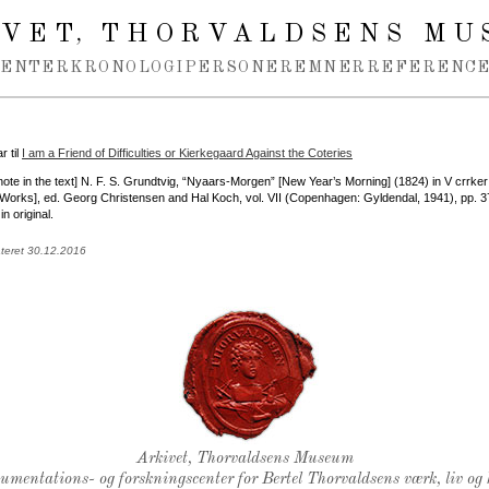
IVET
THORVALDSENS MU
,
MENTER
KRONOLOGI
PERSONER
EMNER
REFERENCE
 til
I am a Friend of Difficulties or Kierkegaard Against the Coteries
note in the text] N. F. S. Grundtvig, “Nyaars-Morgen” [New Year’s Morning] (1824) in V crrker
 Works], ed. Georg Christensen and Hal Koch, vol. VII (Copenhagen: Gyldendal, 1941), pp. 37
n original.
ateret 30.12.2016
Thorvaldsens Segl
Arkivet, Thorvaldsens Museum
kumentations- og forskningscenter for Bertel Thorvaldsens værk, liv og 