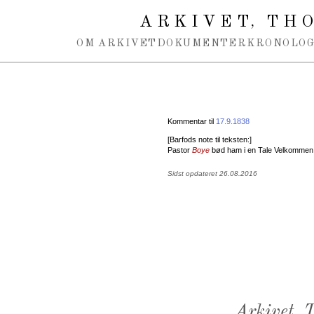
Spring navigation over
ARKIVET
THO
,
OM ARKIVET
DOKUMENTER
KRONOLOG
Kommentar til
17.9.1838
[Barfods note til teksten:]
Pastor
Boye
bød ham i en Tale Velkommen, 
Sidst opdateret 26.08.2016
Arkivet,