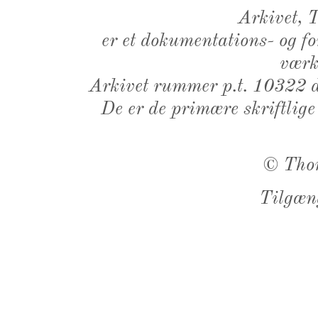
Arkivet,
er et dokumentations- og f
værk,
Arkivet rummer p.t. 10322 d
De er de primære skriftlige
©
Tho
Tilgæn