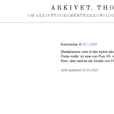
Spring navigation over
ARKIVET
THO
,
OM ARKIVET
DOKUMENTER
KRONOLOG
Kommentar til
25.1.1834
[Redaktørens note til den trykte teks
Ponte molle
: ist eine von Pius VII. 
Rom, über welche die Straße von Flo
Sidst opdateret 21.01.2016