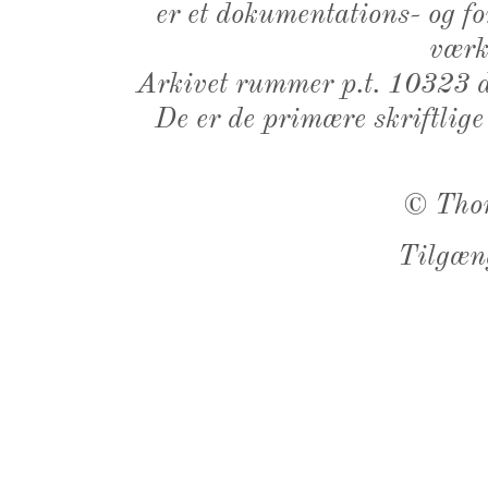
er et dokumentations- og f
værk,
Arkivet rummer p.t. 10323 d
De er de primære skriftlige
©
Tho
Tilgæn