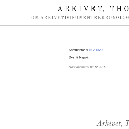
Spring navigation over
ARKIVET
THO
,
OM ARKIVET
DOKUMENTER
KRONOLOG
Kommentar til
15.2.1820
Dvs. til Napoli.
Sidst opdateret 09.12.2015
Arkivet,