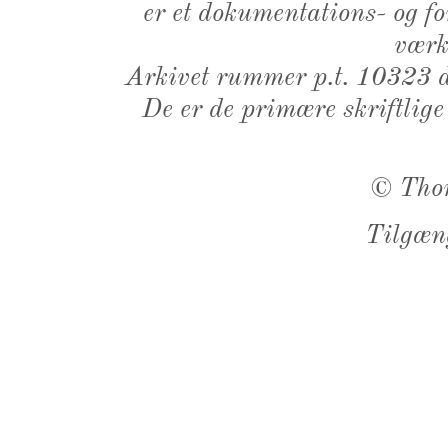
er et dokumentations- og f
værk,
Arkivet rummer p.t. 10323 d
De er de primære skriftlige
©
Tho
Tilgæn