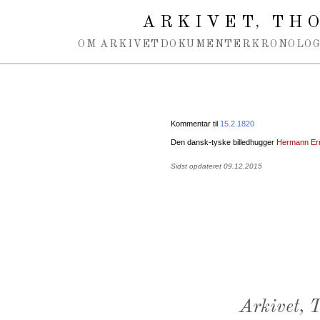
Spring navigation over
ARKIVET
THO
,
OM ARKIVET
DOKUMENTER
KRONOLOG
Kommentar til
15.2.1820
Den dansk-tyske billedhugger
Hermann Er
Sidst opdateret 09.12.2015
Arkivet,