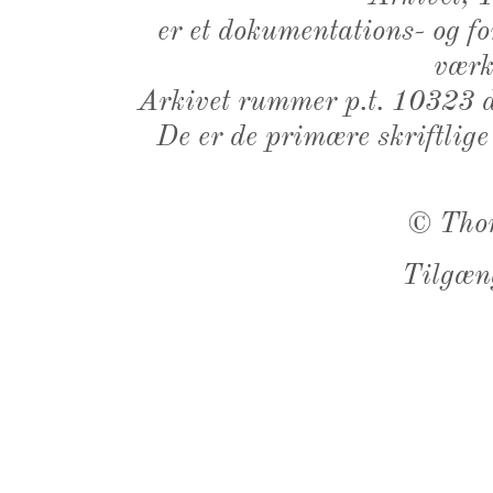
er et dokumentations- og f
værk,
Arkivet rummer p.t. 10323 d
De er de primære skriftlige
©
Tho
Tilgæn