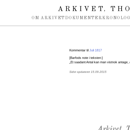
Spring navigation over
ARKIVET
THO
,
OM ARKIVET
DOKUMENTER
KRONOLOG
Kommentar til
Juli 1817
[Barfods note i teksten:]
„Et saadant Antal kan man vistnok antage, a
Sidst opdateret 15.09.2015
Arkivet,