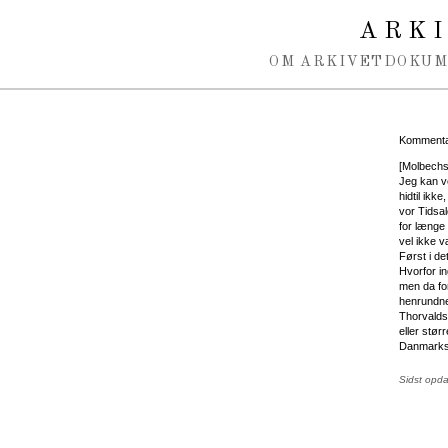
Spring navigation over
ARK
OM ARKIVET
DOKU
Kommentar
[Molbechs 
Jeg kan v
hidtil ik
vor Tidsa
for længe
vel ikke v
Først i de
Hvorfor in
men da for
henrundne
Thorvalds
eller stør
Danmarks S
Sidst opd