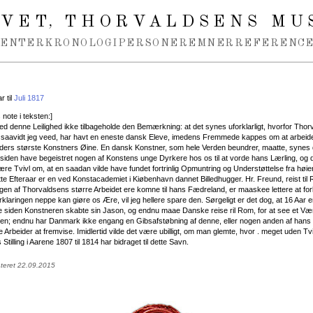
IVET
THORVALDSENS MU
,
MENTER
KRONOLOGI
PERSONER
EMNER
REFERENCE
 til
Juli 1817
note i teksten:]
ed denne Leilighed ikke tilbageholde den Bemærkning: at det synes uforklarligt, hvorfor Thor
ke, saavidt jeg veed, har havt en eneste dansk Eleve, imedens Fremmede kappes om at arbeid
lders største Konstners Øine. En dansk Konstner, som hele Verden beundrer, maatte, synes 
 siden have begeistret nogen af Konstens unge Dyrkere hos os til at vorde hans Lærling, og 
ære Tvivl om, at en saadan vilde have fundet fortrinlig Opmuntring og Understøttelse fra høie
tte Efteraar er en ved Konstacademiet i Kiøbenhavn dannet Billedhugger. Hr. Freund, reist til
gen af Thorvaldsens større Arbeidet ere komne til hans Fædreland, er maaskee lettere at for
klaringen neppe kan giøre os Ære, vil jeg hellere spare den. Sørgeligt er det dog, at 16 Aar e
 siden Konstneren skabte sin Jason, og endnu maae Danske reise ril Rom, for at see et Væ
en; endnu har Danmark ikke engang en Gibsafstøbning af denne, eller nogen anden af hans 
re Arbeider at fremvise. Imidlertid vilde det være ubilligt, om man glemte, hvor . meget uden Tvi
tilling i Aarene 1807 til 1814 har bidraget til dette Savn.
ateret 22.09.2015