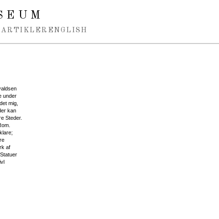
SEUM
ARTIKLER
ENGLISH
valdsen
e under
det mig,
der kan
re Steder.
 Rom.
klare;
re
rk af
Statuer
vl