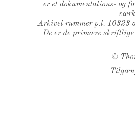
er et dokumentations- og f
værk,
Arkivet rummer p.t. 10323 d
De er de primære skriftlige
©
Tho
Tilgæn