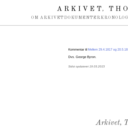
Spring navigation over
ARKIVET
THO
,
OM ARKIVET
DOKUMENTER
KRONOLOG
Kommentar til
Mellem 29.4.1817 og 20.5.1
Dvs. George Byron.
Sidst opdateret 19.03.2015
Arkivet,