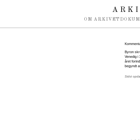
Spring navigation over
ARK
OM ARKIVET
DOKU
Kommentar
Byron skr
Venedig i 
året fori
begyndt a
Sidst opd