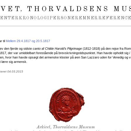
IVET
THORVALDSENS MU
,
MENTER
KRONOLOGI
PERSONER
EMNER
REFERENCE
 til
Mellem 29.4.1817 og 20.5.1817
ev den fjerde og sidste
canto
af
Childe Harold’s Pilgrimage
(1812-1818) på den rejse fra Rom 
1817, der var umiddelbart forestående på brevskrivningstidspunktet. Han havde opholdt sig i
nden, hvor han havde opsøgt det armenske kloster på øen San Lazzaro uden for Venedig og v
t lære sig armensk.
ateret 04.03.2015
Thorvaldsens Segl
Arkivet, Thorvaldsens Museum